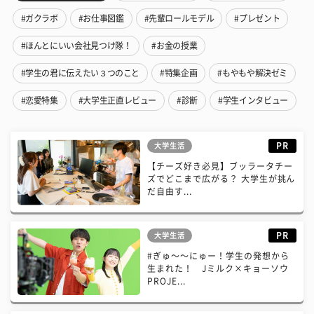
#ガクラボ
#お仕事図鑑
#先輩ロールモデル
#プレゼント
#ほんとにいい会社見つけ隊！
#お金の授業
#学生の君に伝えたい３つのこと
#特集企画
#もやもや解決ゼミ
#恋愛特集
#大学生正直レビュー
#診断
#学生インタビュー
PR
大学生活
【チーズ好き必見】ブッラータチー
ズでどこまで広がる？ 大学生が挑ん
だ自由す...
PR
大学生活
#ぎゅ〜〜にゅー！学生の発想から
生まれた！ Jミルク×キョーソウ
PROJE...