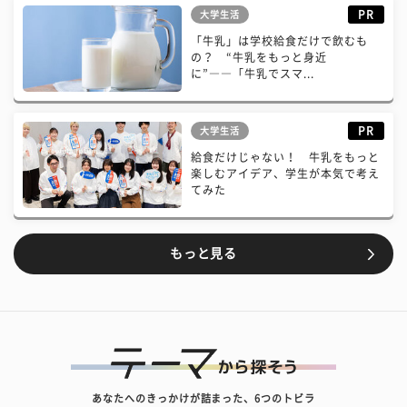
PR
大学生活
「牛乳」は学校給食だけで飲むも
の？ “牛乳をもっと身近
に”――「牛乳でスマ...
PR
大学生活
給食だけじゃない！ 牛乳をもっと
楽しむアイデア、学生が本気で考え
てみた
もっと見る
あなたへのきっかけが詰まった、6つのトビラ