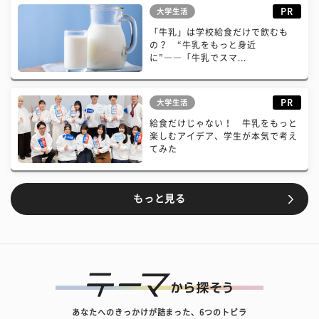
PR
大学生活
「牛乳」は学校給食だけで飲むも
の？ “牛乳をもっと身近
に”――「牛乳でスマ...
PR
大学生活
給食だけじゃない！ 牛乳をもっと
楽しむアイデア、学生が本気で考え
てみた
もっと見る
あなたへのきっかけが詰まった、6つのトビラ