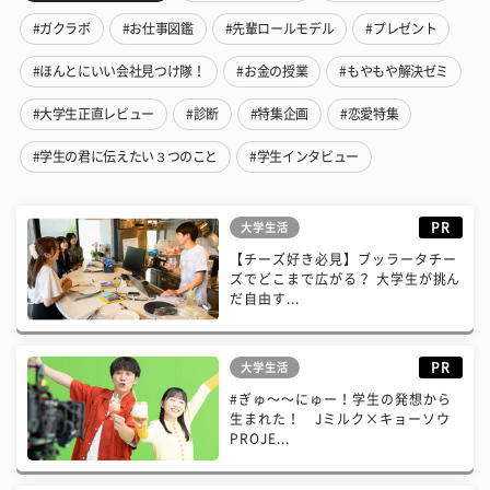
#ガクラボ
#お仕事図鑑
#先輩ロールモデル
#プレゼント
#ほんとにいい会社見つけ隊！
#お金の授業
#もやもや解決ゼミ
#大学生正直レビュー
#診断
#特集企画
#恋愛特集
#学生の君に伝えたい３つのこと
#学生インタビュー
PR
大学生活
【チーズ好き必見】ブッラータチー
ズでどこまで広がる？ 大学生が挑ん
だ自由す...
PR
大学生活
#ぎゅ〜〜にゅー！学生の発想から
生まれた！ Jミルク×キョーソウ
PROJE...