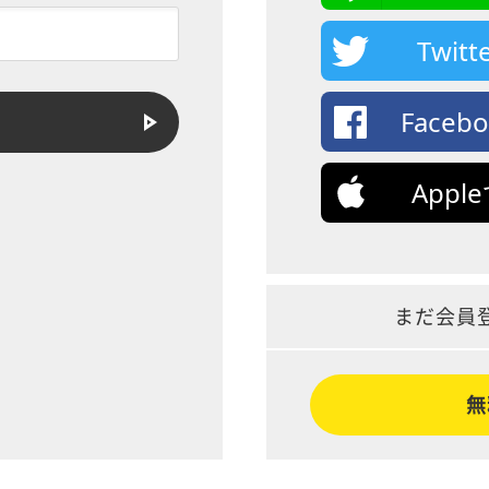
Twi
Face
App
まだ会員
無