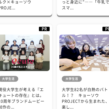
ルク×キョーソウ
っと身近に”――「牛乳
PROJE...
スマ...
PR
P
大学生活
大学生活
現役大学生が考える『エ
大学生82名が白熱のバト
キュートの存在』とは。
ル！？ キョーソウ
20周年ブランドムービー
PROJECTから生まれた
制作の...
楽し...