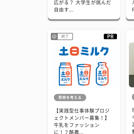
広がる？ 大学生が挑んだ
自由す...
PR
終了
将来を考える
【実践型仕事体験プロジ
ェクトメンバー募集！】
牛乳をファッション
に！？酪農...