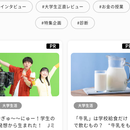
生インタビュー
#大学生正直レビュー
#お金の授業
#特集企画
#診断
PR
P
大学生活
大学生活
#ぎゅ〜〜にゅー！学生の
「牛乳」は学校給食だけ
発想から生まれた！ Jミ
で飲むもの？ “牛乳を