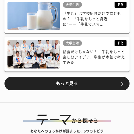
PR
大学生活
「牛乳」は学校給食だけで飲むも
の？ “牛乳をもっと身近
に”――「牛乳でスマ...
PR
大学生活
給食だけじゃない！ 牛乳をもっと
楽しむアイデア、学生が本気で考え
てみた
もっと見る
あなたへのきっかけが詰まった、6つのトビラ