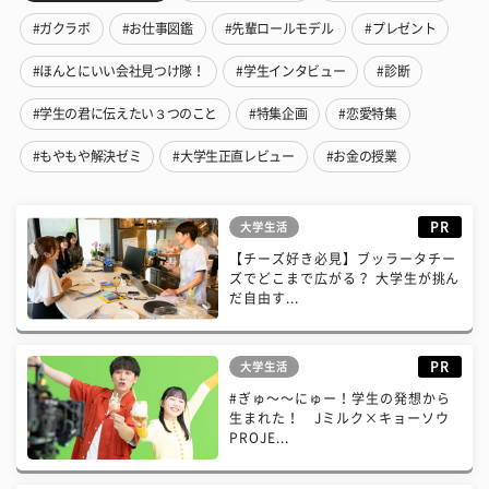
#ガクラボ
#お仕事図鑑
#先輩ロールモデル
#プレゼント
#ほんとにいい会社見つけ隊！
#学生インタビュー
#診断
#学生の君に伝えたい３つのこと
#特集企画
#恋愛特集
#もやもや解決ゼミ
#大学生正直レビュー
#お金の授業
PR
大学生活
【チーズ好き必見】ブッラータチー
ズでどこまで広がる？ 大学生が挑ん
だ自由す...
PR
大学生活
#ぎゅ〜〜にゅー！学生の発想から
生まれた！ Jミルク×キョーソウ
PROJE...