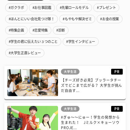
#ガクラボ
#お仕事図鑑
#先輩ロールモデル
#プレゼント
#ほんとにいい会社見つけ隊！
#もやもや解決ゼミ
#お金の授業
#特集企画
#恋愛特集
#診断
#学生の君に伝えたい３つのこと
#学生インタビュー
#大学生正直レビュー
PR
大学生活
【チーズ好き必見】ブッラータチー
ズでどこまで広がる？ 大学生が挑ん
だ自由す...
PR
大学生活
#ぎゅ〜〜にゅー！学生の発想から
生まれた！ Jミルク×キョーソウ
PROJE...