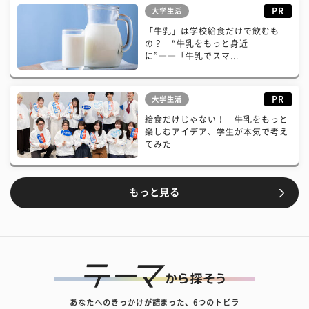
PR
大学生活
「牛乳」は学校給食だけで飲むも
の？ “牛乳をもっと身近
に”――「牛乳でスマ...
PR
大学生活
給食だけじゃない！ 牛乳をもっと
楽しむアイデア、学生が本気で考え
てみた
もっと見る
あなたへのきっかけが詰まった、6つのトビラ