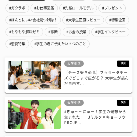
#ガクラボ
#お仕事図鑑
#先輩ロールモデル
#プレゼント
#ほんとにいい会社見つけ隊！
#大学生正直レビュー
#特集企画
#もやもや解決ゼミ
#診断
#お金の授業
#学生インタビュー
#恋愛特集
#学生の君に伝えたい３つのこと
PR
大学生活
【チーズ好き必見】ブッラータチー
ズでどこまで広がる？ 大学生が挑ん
だ自由す...
PR
大学生活
#ぎゅ〜〜にゅー！学生の発想から
生まれた！ Jミルク×キョーソウ
PROJE...