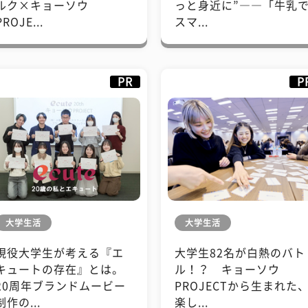
ルク×キョーソウ
っと身近に”――「牛乳
PROJE...
スマ...
PR
P
大学生活
大学生活
現役大学生が考える『エ
大学生82名が白熱のバト
キュートの存在』とは。
ル！？ キョーソウ
20周年ブランドムービー
PROJECTから生まれた
制作の...
楽し...