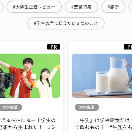
#大学生正直レビュー
#恋愛特集
#診断
#学生の君に伝えたい３つのこと
PR
P
大学生活
大学生活
#ぎゅ〜〜にゅー！学生の
「牛乳」は学校給食だけ
発想から生まれた！ Jミ
で飲むもの？ “牛乳を