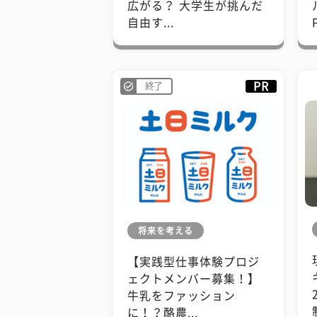
広がる？ 大学生が挑んだ
自由す...
PR
終了
将来を考える
【実践型仕事体験プロジ
ェクトメンバー募集！】
牛乳をファッション
に！？酪農...