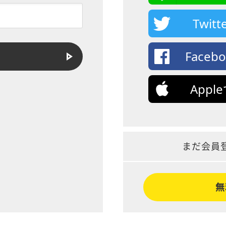
Twi
Face
App
まだ会員
無