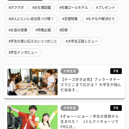
#ガクラボ
#お仕事図鑑
#先輩ロールモデル
#プレゼント
#ほんとにいい会社見つけ隊！
#恋愛特集
#もやもや解決ゼミ
#お金の授業
#特集企画
#診断
#学生の君に伝えたい３つのこと
#大学生正直レビュー
#学生インタビュー
PR
大学生活
【チーズ好き必見】ブッラータチー
ズでどこまで広がる？ 大学生が挑ん
だ自由す...
PR
大学生活
#ぎゅ〜〜にゅー！学生の発想から
生まれた！ Jミルク×キョーソウ
PROJE...