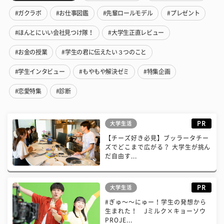
#ガクラボ
#お仕事図鑑
#先輩ロールモデル
#プレゼント
#ほんとにいい会社見つけ隊！
#大学生正直レビュー
#お金の授業
#学生の君に伝えたい３つのこと
#学生インタビュー
#もやもや解決ゼミ
#特集企画
#恋愛特集
#診断
PR
大学生活
【チーズ好き必見】ブッラータチー
ズでどこまで広がる？ 大学生が挑ん
だ自由す...
PR
大学生活
#ぎゅ〜〜にゅー！学生の発想から
生まれた！ Jミルク×キョーソウ
PROJE...