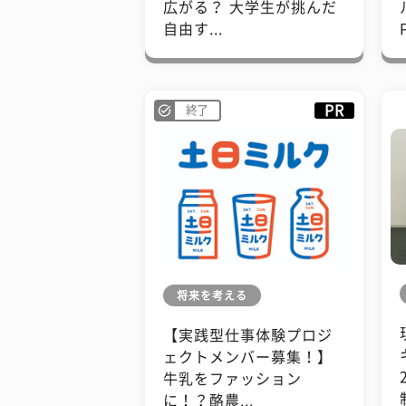
広がる？ 大学生が挑んだ
自由す...
PR
終了
将来を考える
【実践型仕事体験プロジ
ェクトメンバー募集！】
牛乳をファッション
に！？酪農...