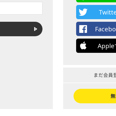
Twi
Face
App
まだ会員
無