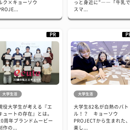
ルク×キョーソウ
っと身近に”――「牛乳
PROJE...
スマ...
PR
P
大学生活
大学生活
現役大学生が考える『エ
大学生82名が白熱のバト
キュートの存在』とは。
ル！？ キョーソウ
20周年ブランドムービー
PROJECTから生まれた
制作の...
楽し...