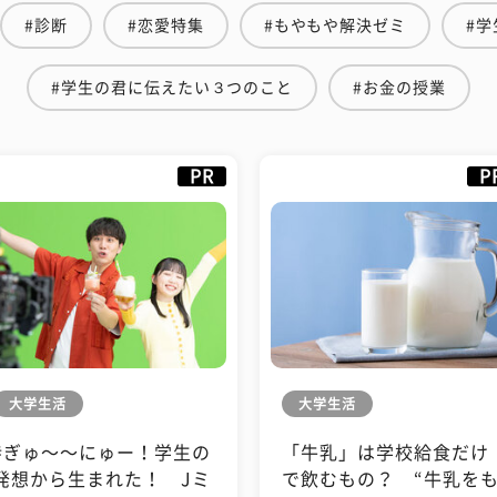
#診断
#恋愛特集
#もやもや解決ゼミ
#
#学生の君に伝えたい３つのこと
#お金の授業
PR
P
大学生活
大学生活
#ぎゅ〜〜にゅー！学生の
「牛乳」は学校給食だけ
発想から生まれた！ Jミ
で飲むもの？ “牛乳を