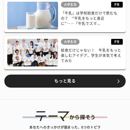
PR
大学生活
「牛乳」は学校給食だけで飲むも
の？ “牛乳をもっと身近
に”――「牛乳でスマ...
PR
大学生活
給食だけじゃない！ 牛乳をもっと
楽しむアイデア、学生が本気で考え
てみた
もっと見る
あなたへのきっかけが詰まった、6つのトビラ