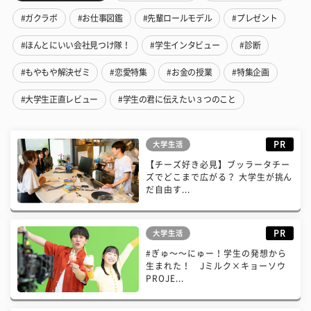
#ガクラボ
#お仕事図鑑
#先輩ロールモデル
#プレゼント
#ほんとにいい会社見つけ隊！
#学生インタビュー
#診断
#もやもや解決ゼミ
#恋愛特集
#お金の授業
#特集企画
#大学生正直レビュー
#学生の君に伝えたい３つのこと
PR
大学生活
【チーズ好き必見】ブッラータチー
ズでどこまで広がる？ 大学生が挑ん
だ自由す...
PR
大学生活
#ぎゅ〜〜にゅー！学生の発想から
生まれた！ Jミルク×キョーソウ
PROJE...