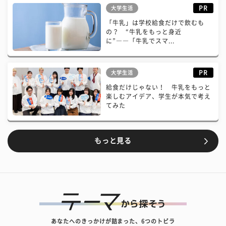
PR
大学生活
「牛乳」は学校給食だけで飲むも
の？ “牛乳をもっと身近
に”――「牛乳でスマ...
PR
大学生活
給食だけじゃない！ 牛乳をもっと
楽しむアイデア、学生が本気で考え
てみた
もっと見る
あなたへのきっかけが詰まった、6つのトビラ