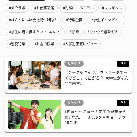
#ガクラボ
#お仕事図鑑
#先輩ロールモデル
#プレゼント
#ほんとにいい会社見つけ隊！
#特集企画
#学生インタビュー
#学生の君に伝えたい３つのこと
#診断
#もやもや解決ゼミ
#恋愛特集
#お金の授業
#大学生正直レビュー
PR
大学生活
【チーズ好き必見】ブッラータチー
ズでどこまで広がる？ 大学生が挑ん
だ自由す...
PR
大学生活
#ぎゅ〜〜にゅー！学生の発想から
生まれた！ Jミルク×キョーソウ
PROJE...