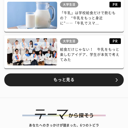
PR
大学生活
「牛乳」は学校給食だけで飲むも
の？ “牛乳をもっと身近
に”――「牛乳でスマ...
PR
大学生活
給食だけじゃない！ 牛乳をもっと
楽しむアイデア、学生が本気で考え
てみた
もっと見る
あなたへのきっかけが詰まった、6つのトビラ