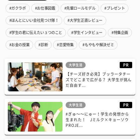
#ガクラボ
#お仕事図鑑
#先輩ロールモデル
#プレゼント
#ほんとにいい会社見つけ隊！
#大学生正直レビュー
#学生の君に伝えたい３つのこと
#学生インタビュー
#特集企画
#お金の授業
#診断
#恋愛特集
#もやもや解決ゼミ
PR
大学生活
【チーズ好き必見】ブッラータチー
ズでどこまで広がる？ 大学生が挑ん
だ自由す...
PR
大学生活
#ぎゅ〜〜にゅー！学生の発想から
生まれた！ Jミルク×キョーソウ
PROJE...