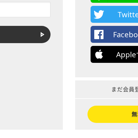
Twi
Face
App
まだ会員
無