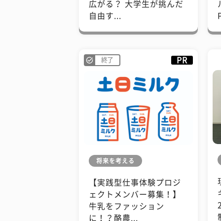
広がる？ 大学生が挑んだ
自由す...
PR
終了
将来を考える
【実践型仕事体験プロジ
ェクトメンバー募集！】
牛乳をファッション
に！？酪農...