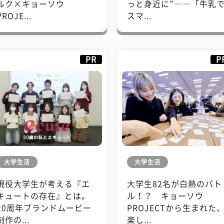
ルク×キョーソウ
っと身近に”――「牛乳
PROJE...
スマ...
PR
P
大学生活
大学生活
現役大学生が考える『エ
大学生82名が白熱のバト
キュートの存在』とは。
ル！？ キョーソウ
20周年ブランドムービー
PROJECTから生まれた
制作の...
楽し...