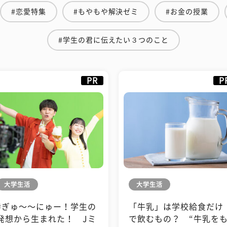
#恋愛特集
#もやもや解決ゼミ
#お金の授業
#学生の君に伝えたい３つのこと
PR
P
大学生活
大学生活
#ぎゅ〜〜にゅー！学生の
「牛乳」は学校給食だけ
発想から生まれた！ Jミ
で飲むもの？ “牛乳を