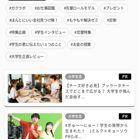
#ガクラボ
#お仕事図鑑
#先輩ロールモデル
#プレゼント
#ほんとにいい会社見つけ隊！
#もやもや解決ゼミ
#診断
#特集企画
#学生インタビュー
#恋愛特集
#学生の君に伝えたい３つのこと
#お金の授業
#大学生正直レビュー
PR
大学生活
【チーズ好き必見】ブッラータチー
ズでどこまで広がる？ 大学生が挑ん
だ自由す...
PR
大学生活
#ぎゅ〜〜にゅー！学生の発想から
生まれた！ Jミルク×キョーソウ
PROJE...