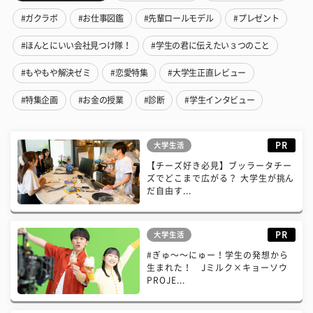
#ガクラボ
#お仕事図鑑
#先輩ロールモデル
#プレゼント
#ほんとにいい会社見つけ隊！
#学生の君に伝えたい３つのこと
#もやもや解決ゼミ
#恋愛特集
#大学生正直レビュー
#特集企画
#お金の授業
#診断
#学生インタビュー
PR
大学生活
【チーズ好き必見】ブッラータチー
ズでどこまで広がる？ 大学生が挑ん
だ自由す...
PR
大学生活
#ぎゅ〜〜にゅー！学生の発想から
生まれた！ Jミルク×キョーソウ
PROJE...