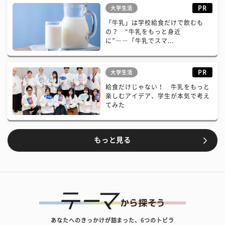
PR
大学生活
「牛乳」は学校給食だけで飲むも
の？ “牛乳をもっと身近
に”――「牛乳でスマ...
PR
大学生活
給食だけじゃない！ 牛乳をもっと
楽しむアイデア、学生が本気で考え
てみた
もっと見る
あなたへのきっかけが詰まった、6つのトビラ