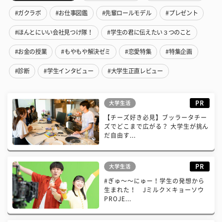
#ガクラボ
#お仕事図鑑
#先輩ロールモデル
#プレゼント
#ほんとにいい会社見つけ隊！
#学生の君に伝えたい３つのこと
#お金の授業
#もやもや解決ゼミ
#恋愛特集
#特集企画
#診断
#学生インタビュー
#大学生正直レビュー
PR
大学生活
【チーズ好き必見】ブッラータチー
ズでどこまで広がる？ 大学生が挑ん
だ自由す...
PR
大学生活
#ぎゅ〜〜にゅー！学生の発想から
生まれた！ Jミルク×キョーソウ
PROJE...