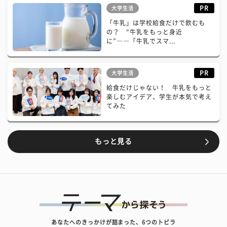
PR
大学生活
「牛乳」は学校給食だけで飲むも
の？ “牛乳をもっと身近
に”――「牛乳でスマ...
PR
大学生活
給食だけじゃない！ 牛乳をもっと
楽しむアイデア、学生が本気で考え
てみた
もっと見る
あなたへのきっかけが詰まった、6つのトビラ