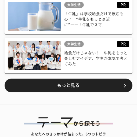
PR
大学生活
「牛乳」は学校給食だけで飲むも
の？ “牛乳をもっと身近
に”――「牛乳でスマ...
PR
大学生活
給食だけじゃない！ 牛乳をもっと
楽しむアイデア、学生が本気で考え
てみた
もっと見る
あなたへのきっかけが詰まった、6つのトビラ