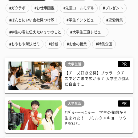
#ガクラボ
#お仕事図鑑
#先輩ロールモデル
#プレゼント
#ほんとにいい会社見つけ隊！
#学生インタビュー
#恋愛特集
#学生の君に伝えたい３つのこと
#大学生正直レビュー
#もやもや解決ゼミ
#診断
#お金の授業
#特集企画
PR
大学生活
【チーズ好き必見】ブッラータチー
ズでどこまで広がる？ 大学生が挑ん
だ自由す...
PR
大学生活
#ぎゅ〜〜にゅー！学生の発想から
生まれた！ Jミルク×キョーソウ
PROJE...