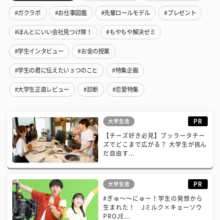
#ガクラボ
#お仕事図鑑
#先輩ロールモデル
#プレゼント
#ほんとにいい会社見つけ隊！
#もやもや解決ゼミ
#学生インタビュー
#お金の授業
#学生の君に伝えたい３つのこと
#特集企画
#大学生正直レビュー
#診断
#恋愛特集
PR
大学生活
【チーズ好き必見】ブッラータチー
ズでどこまで広がる？ 大学生が挑ん
だ自由す...
PR
大学生活
#ぎゅ〜〜にゅー！学生の発想から
生まれた！ Jミルク×キョーソウ
PROJE...