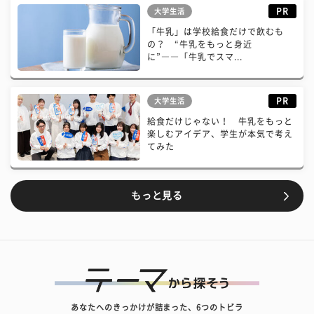
PR
大学生活
「牛乳」は学校給食だけで飲むも
の？ “牛乳をもっと身近
に”――「牛乳でスマ...
PR
大学生活
給食だけじゃない！ 牛乳をもっと
楽しむアイデア、学生が本気で考え
てみた
もっと見る
あなたへのきっかけが詰まった、6つのトビラ