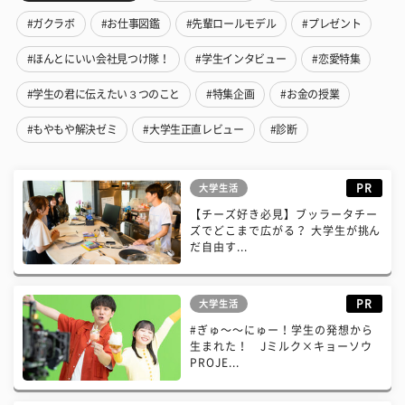
#ガクラボ
#お仕事図鑑
#先輩ロールモデル
#プレゼント
#ほんとにいい会社見つけ隊！
#学生インタビュー
#恋愛特集
#学生の君に伝えたい３つのこと
#特集企画
#お金の授業
#もやもや解決ゼミ
#大学生正直レビュー
#診断
PR
大学生活
【チーズ好き必見】ブッラータチー
ズでどこまで広がる？ 大学生が挑ん
だ自由す...
PR
大学生活
#ぎゅ〜〜にゅー！学生の発想から
生まれた！ Jミルク×キョーソウ
PROJE...