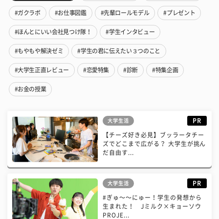
#ガクラボ
#お仕事図鑑
#先輩ロールモデル
#プレゼント
#ほんとにいい会社見つけ隊！
#学生インタビュー
#もやもや解決ゼミ
#学生の君に伝えたい３つのこと
#大学生正直レビュー
#恋愛特集
#診断
#特集企画
#お金の授業
PR
大学生活
【チーズ好き必見】ブッラータチー
ズでどこまで広がる？ 大学生が挑ん
だ自由す...
PR
大学生活
#ぎゅ〜〜にゅー！学生の発想から
生まれた！ Jミルク×キョーソウ
PROJE...