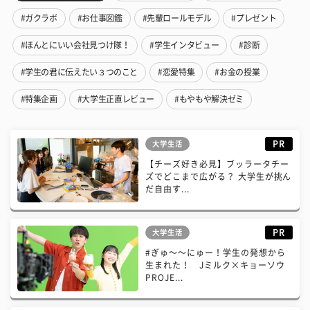
#ガクラボ
#お仕事図鑑
#先輩ロールモデル
#プレゼント
#ほんとにいい会社見つけ隊！
#学生インタビュー
#診断
#学生の君に伝えたい３つのこと
#恋愛特集
#お金の授業
#特集企画
#大学生正直レビュー
#もやもや解決ゼミ
PR
大学生活
【チーズ好き必見】ブッラータチー
ズでどこまで広がる？ 大学生が挑ん
だ自由す...
PR
大学生活
#ぎゅ〜〜にゅー！学生の発想から
生まれた！ Jミルク×キョーソウ
PROJE...