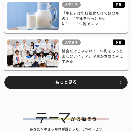
PR
大学生活
「牛乳」は学校給食だけで飲むも
の？ “牛乳をもっと身近
に”――「牛乳でスマ...
PR
大学生活
給食だけじゃない！ 牛乳をもっと
楽しむアイデア、学生が本気で考え
てみた
もっと見る
あなたへのきっかけが詰まった、6つのトビラ