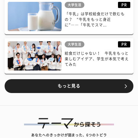
PR
大学生活
「牛乳」は学校給食だけで飲むも
の？ “牛乳をもっと身近
に”――「牛乳でスマ...
PR
大学生活
給食だけじゃない！ 牛乳をもっと
楽しむアイデア、学生が本気で考え
てみた
もっと見る
あなたへのきっかけが詰まった、6つのトビラ