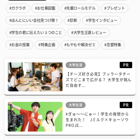
#ガクラボ
#お仕事図鑑
#先輩ロールモデル
#プレゼント
#ほんとにいい会社見つけ隊！
#診断
#学生インタビュー
#学生の君に伝えたい３つのこと
#大学生正直レビュー
#お金の授業
#特集企画
#もやもや解決ゼミ
#恋愛特集
PR
大学生活
【チーズ好き必見】ブッラータチー
ズでどこまで広がる？ 大学生が挑ん
だ自由す...
PR
大学生活
#ぎゅ〜〜にゅー！学生の発想から
生まれた！ Jミルク×キョーソウ
PROJE...