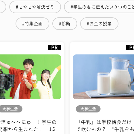
#もやもや解決ゼミ
#学生の君に伝えたい３つのこ
#特集企画
#診断
#お金の授業
PR
P
大学生活
大学生活
#ぎゅ〜〜にゅー！学生の
「牛乳」は学校給食だけ
発想から生まれた！ Jミ
で飲むもの？ “牛乳を