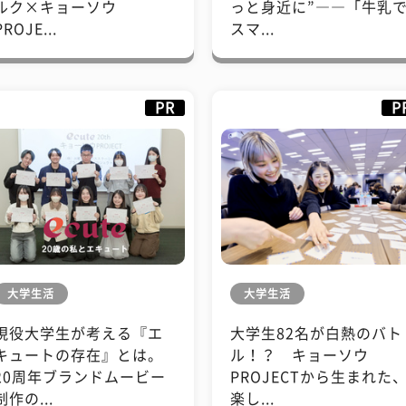
ルク×キョーソウ
っと身近に”――「牛乳
PROJE...
スマ...
PR
P
大学生活
大学生活
現役大学生が考える『エ
大学生82名が白熱のバト
キュートの存在』とは。
ル！？ キョーソウ
20周年ブランドムービー
PROJECTから生まれた
制作の...
楽し...