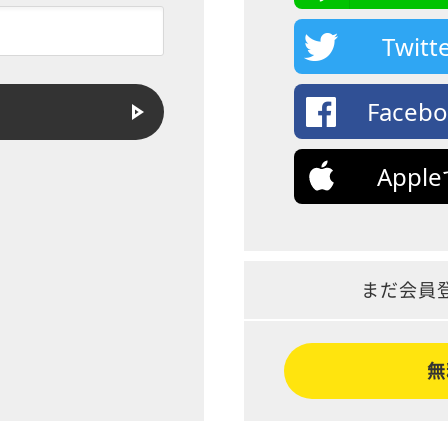
Twi
Face
App
まだ会員
無