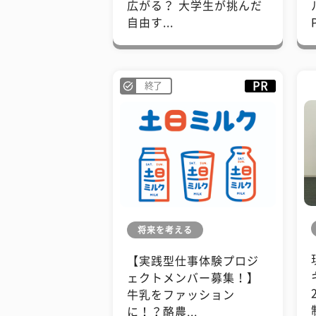
広がる？ 大学生が挑んだ
自由す...
PR
終了
将来を考える
【実践型仕事体験プロジ
ェクトメンバー募集！】
牛乳をファッション
に！？酪農...