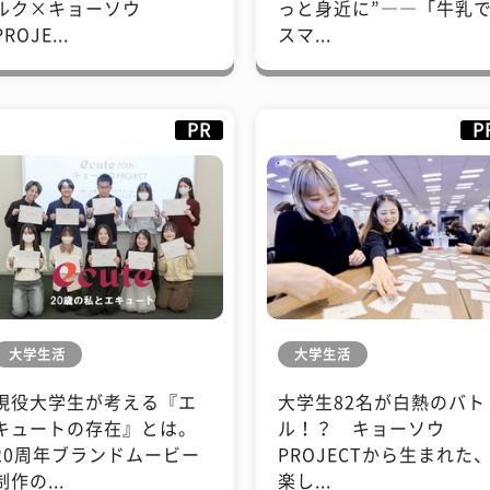
ルク×キョーソウ
っと身近に”――「牛乳
PROJE...
スマ...
PR
P
大学生活
大学生活
現役大学生が考える『エ
大学生82名が白熱のバト
キュートの存在』とは。
ル！？ キョーソウ
20周年ブランドムービー
PROJECTから生まれた
制作の...
楽し...