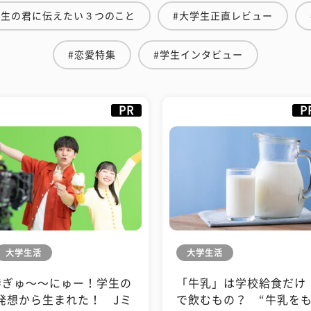
学生の君に伝えたい３つのこと
#大学生正直レビュー
#恋愛特集
#学生インタビュー
PR
P
大学生活
大学生活
#ぎゅ〜〜にゅー！学生の
「牛乳」は学校給食だけ
発想から生まれた！ Jミ
で飲むもの？ “牛乳を