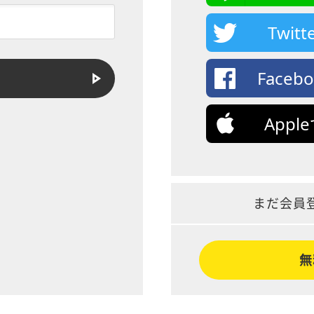
Twi
Face
App
まだ会員
無