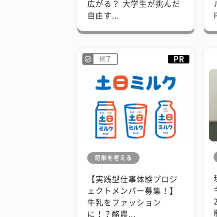
広がる？ 大学生が挑んだ
自由す...
PR
終了
将来を考える
【実践型仕事体験プロジ
ェクトメンバー募集！】
牛乳をファッション
に！？酪農...