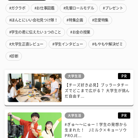
#ガクラボ
#お仕事図鑑
#先輩ロールモデル
#プレゼント
#ほんとにいい会社見つけ隊！
#特集企画
#恋愛特集
#学生の君に伝えたい３つのこと
#お金の授業
#大学生正直レビュー
#学生インタビュー
#もやもや解決ゼミ
#診断
PR
大学生活
【チーズ好き必見】ブッラータチー
ズでどこまで広がる？ 大学生が挑ん
だ自由す...
PR
大学生活
#ぎゅ〜〜にゅー！学生の発想から
生まれた！ Jミルク×キョーソウ
PROJE...