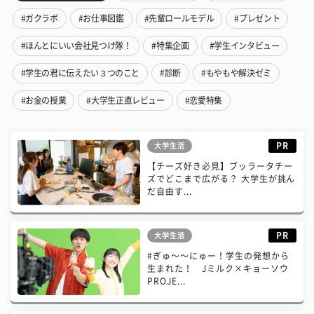
#ガクラボ
#お仕事図鑑
#先輩ロールモデル
#プレゼント
#ほんとにいい会社見つけ隊！
#特集企画
#学生インタビュー
#学生の君に伝えたい３つのこと
#診断
#もやもや解決ゼミ
#お金の授業
#大学生正直レビュー
#恋愛特集
PR
大学生活
【チーズ好き必見】ブッラータチー
ズでどこまで広がる？ 大学生が挑ん
だ自由す...
PR
大学生活
#ぎゅ〜〜にゅー！学生の発想から
生まれた！ Jミルク×キョーソウ
PROJE...