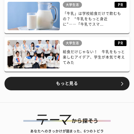
PR
大学生活
「牛乳」は学校給食だけで飲むも
の？ “牛乳をもっと身近
に”――「牛乳でスマ...
PR
大学生活
給食だけじゃない！ 牛乳をもっと
楽しむアイデア、学生が本気で考え
てみた
もっと見る
あなたへのきっかけが詰まった、6つのトビラ