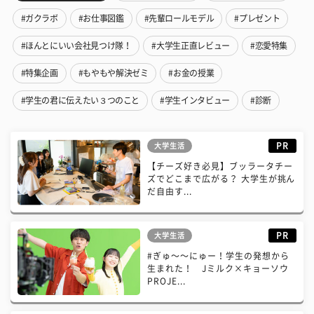
#ガクラボ
#お仕事図鑑
#先輩ロールモデル
#プレゼント
#ほんとにいい会社見つけ隊！
#大学生正直レビュー
#恋愛特集
#特集企画
#もやもや解決ゼミ
#お金の授業
#学生の君に伝えたい３つのこと
#学生インタビュー
#診断
PR
大学生活
【チーズ好き必見】ブッラータチー
ズでどこまで広がる？ 大学生が挑ん
だ自由す...
PR
大学生活
#ぎゅ〜〜にゅー！学生の発想から
生まれた！ Jミルク×キョーソウ
PROJE...