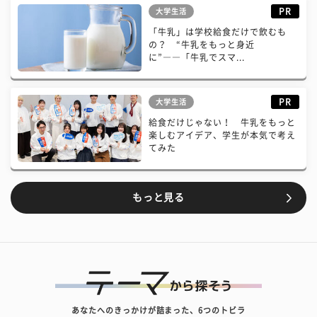
PR
大学生活
「牛乳」は学校給食だけで飲むも
の？ “牛乳をもっと身近
に”――「牛乳でスマ...
PR
大学生活
給食だけじゃない！ 牛乳をもっと
楽しむアイデア、学生が本気で考え
てみた
もっと見る
あなたへのきっかけが詰まった、6つのトビラ