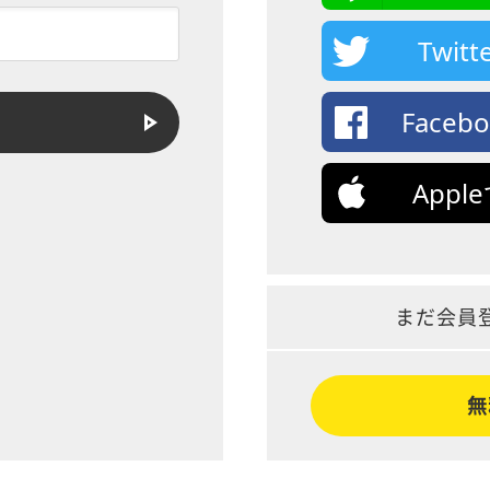
Twi
Face
App
まだ会員
無