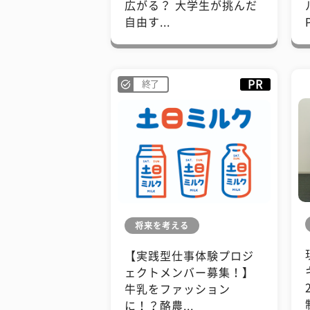
広がる？ 大学生が挑んだ
自由す...
PR
終了
将来を考える
【実践型仕事体験プロジ
ェクトメンバー募集！】
牛乳をファッション
に！？酪農...