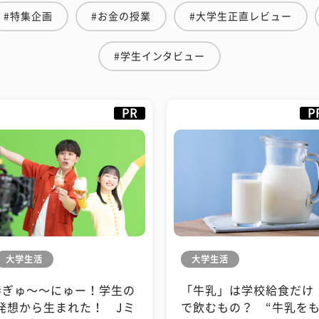
#特集企画
#お金の授業
#大学生正直レビュー
#学生インタビュー
PR
P
大学生活
大学生活
#ぎゅ〜〜にゅー！学生の
「牛乳」は学校給食だけ
発想から生まれた！ Jミ
で飲むもの？ “牛乳を