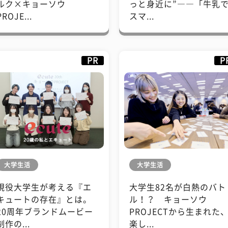
ルク×キョーソウ
っと身近に”――「牛乳
PROJE...
スマ...
PR
P
大学生活
大学生活
現役大学生が考える『エ
大学生82名が白熱のバト
キュートの存在』とは。
ル！？ キョーソウ
20周年ブランドムービー
PROJECTから生まれた
制作の...
楽し...