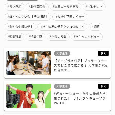
#ガクラボ
#お仕事図鑑
#先輩ロールモデル
#プレゼント
#ほんとにいい会社見つけ隊！
#大学生正直レビュー
#もやもや解決ゼミ
#学生の君に伝えたい３つのこと
#診断
#恋愛特集
#特集企画
#お金の授業
#学生インタビュー
PR
大学生活
【チーズ好き必見】ブッラータチー
ズでどこまで広がる？ 大学生が挑ん
だ自由す...
PR
大学生活
#ぎゅ〜〜にゅー！学生の発想から
生まれた！ Jミルク×キョーソウ
PROJE...