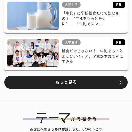
PR
大学生活
「牛乳」は学校給食だけで飲むも
の？ “牛乳をもっと身近
に”――「牛乳でスマ...
PR
大学生活
給食だけじゃない！ 牛乳をもっと
楽しむアイデア、学生が本気で考え
てみた
もっと見る
あなたへのきっかけが詰まった、6つのトビラ