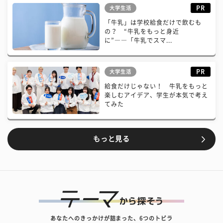
PR
大学生活
「牛乳」は学校給食だけで飲むも
の？ “牛乳をもっと身近
に”――「牛乳でスマ...
PR
大学生活
給食だけじゃない！ 牛乳をもっと
楽しむアイデア、学生が本気で考え
てみた
もっと見る
あなたへのきっかけが詰まった、6つのトビラ