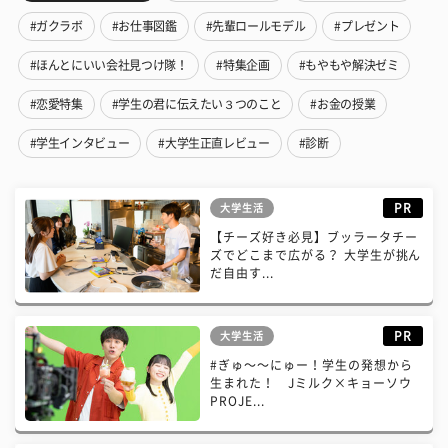
#ガクラボ
#お仕事図鑑
#先輩ロールモデル
#プレゼント
#ほんとにいい会社見つけ隊！
#特集企画
#もやもや解決ゼミ
#恋愛特集
#学生の君に伝えたい３つのこと
#お金の授業
#学生インタビュー
#大学生正直レビュー
#診断
PR
大学生活
【チーズ好き必見】ブッラータチー
ズでどこまで広がる？ 大学生が挑ん
だ自由す...
PR
大学生活
#ぎゅ〜〜にゅー！学生の発想から
生まれた！ Jミルク×キョーソウ
PROJE...