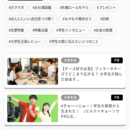
#ガクラボ
#お仕事図鑑
#先輩ロールモデル
#プレゼント
#ほんとにいい会社見つけ隊！
#もやもや解決ゼミ
#診断
#恋愛特集
#特集企画
#学生インタビュー
#お金の授業
#大学生正直レビュー
#学生の君に伝えたい３つのこと
PR
大学生活
【チーズ好き必見】ブッラータチー
ズでどこまで広がる？ 大学生が挑ん
だ自由す...
PR
大学生活
#ぎゅ〜〜にゅー！学生の発想から
生まれた！ Jミルク×キョーソウ
PROJE...