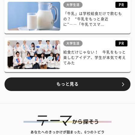
PR
大学生活
「牛乳」は学校給食だけで飲むも
の？ “牛乳をもっと身近
に”――「牛乳でスマ...
PR
大学生活
給食だけじゃない！ 牛乳をもっと
楽しむアイデア、学生が本気で考え
てみた
もっと見る
あなたへのきっかけが詰まった、6つのトビラ