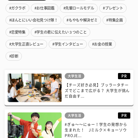
#ガクラボ
#お仕事図鑑
#先輩ロールモデル
#プレゼント
#ほんとにいい会社見つけ隊！
#もやもや解決ゼミ
#特集企画
#恋愛特集
#学生の君に伝えたい３つのこと
#大学生正直レビュー
#学生インタビュー
#お金の授業
#診断
PR
大学生活
【チーズ好き必見】ブッラータチー
ズでどこまで広がる？ 大学生が挑ん
だ自由す...
PR
大学生活
#ぎゅ〜〜にゅー！学生の発想から
生まれた！ Jミルク×キョーソウ
PROJE...