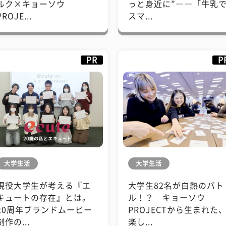
ルク×キョーソウ
っと身近に”――「牛乳
PROJE...
スマ...
PR
P
大学生活
大学生活
現役大学生が考える『エ
大学生82名が白熱のバト
キュートの存在』とは。
ル！？ キョーソウ
20周年ブランドムービー
PROJECTから生まれた
制作の...
楽し...