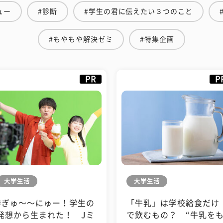
ュー
#診断
#学生の君に伝えたい３つのこと
#もやもや解決ゼミ
#特集企画
PR
P
大学生活
大学生活
#ぎゅ〜〜にゅー！学生の
「牛乳」は学校給食だけ
発想から生まれた！ Jミ
で飲むもの？ “牛乳を