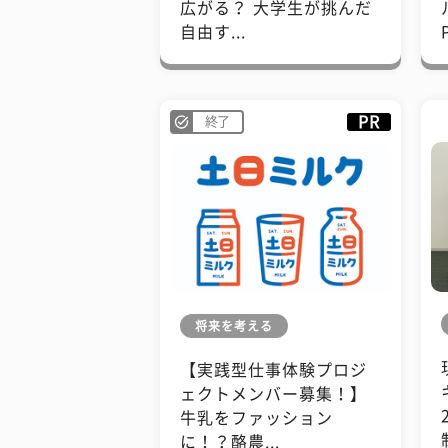
広がる？ 大学生が挑んだ
自由す...
PR
終了
将来を考える
【実践型仕事体験プロジ
ェクトメンバー募集！】
牛乳をファッション
に！？酪農...