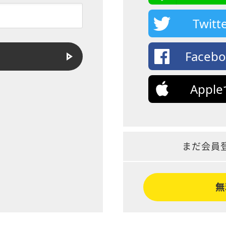
Twi
Face
App
まだ会員
無