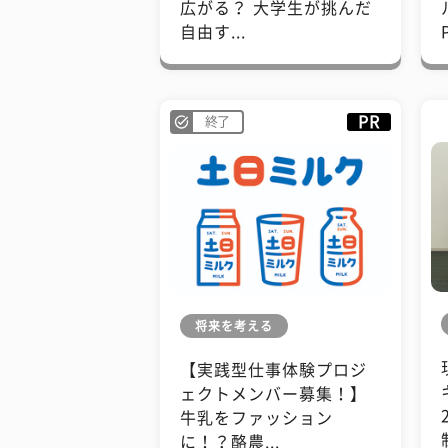
広がる？ 大学生が挑んだ
自由す...
PR
終了
将来を考える
【実践型仕事体験プロジ
ェクトメンバー募集！】
牛乳をファッション
に！？酪農...