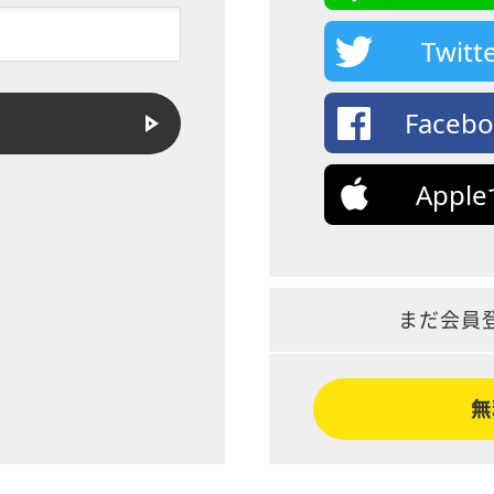
Twi
Face
App
まだ会員
無