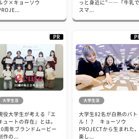
ルク×キョーソウ
っと身近に”――「牛乳
PROJE...
スマ...
PR
P
大学生活
大学生活
現役大学生が考える『エ
大学生82名が白熱のバト
キュートの存在』とは。
ル！？ キョーソウ
20周年ブランドムービー
PROJECTから生まれた
制作の...
楽し...