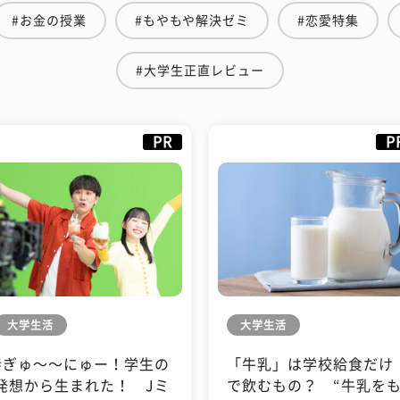
#お金の授業
#もやもや解決ゼミ
#恋愛特集
#大学生正直レビュー
PR
P
大学生活
大学生活
#ぎゅ〜〜にゅー！学生の
「牛乳」は学校給食だけ
発想から生まれた！ Jミ
で飲むもの？ “牛乳を