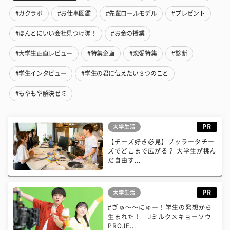
#ガクラボ
#お仕事図鑑
#先輩ロールモデル
#プレゼント
#ほんとにいい会社見つけ隊！
#お金の授業
#大学生正直レビュー
#特集企画
#恋愛特集
#診断
#学生インタビュー
#学生の君に伝えたい３つのこと
#もやもや解決ゼミ
PR
大学生活
【チーズ好き必見】ブッラータチー
ズでどこまで広がる？ 大学生が挑ん
だ自由す...
PR
大学生活
#ぎゅ〜〜にゅー！学生の発想から
生まれた！ Jミルク×キョーソウ
PROJE...