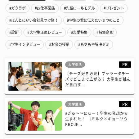
#ガクラボ
#お仕事図鑑
#先輩ロールモデル
#プレゼント
#ほんとにいい会社見つけ隊！
#学生の君に伝えたい３つのこと
#診断
#大学生正直レビュー
#恋愛特集
#特集企画
#学生インタビュー
#お金の授業
#もやもや解決ゼミ
PR
大学生活
【チーズ好き必見】ブッラータチー
ズでどこまで広がる？ 大学生が挑ん
だ自由す...
PR
大学生活
#ぎゅ〜〜にゅー！学生の発想から
生まれた！ Jミルク×キョーソウ
PROJE...