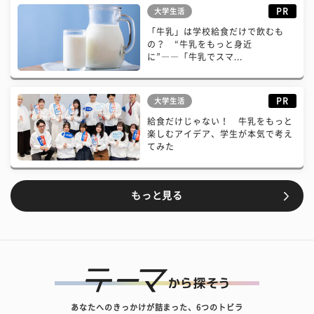
PR
大学生活
「牛乳」は学校給食だけで飲むも
の？ “牛乳をもっと身近
に”――「牛乳でスマ...
PR
大学生活
給食だけじゃない！ 牛乳をもっと
楽しむアイデア、学生が本気で考え
てみた
もっと見る
あなたへのきっかけが詰まった、6つのトビラ