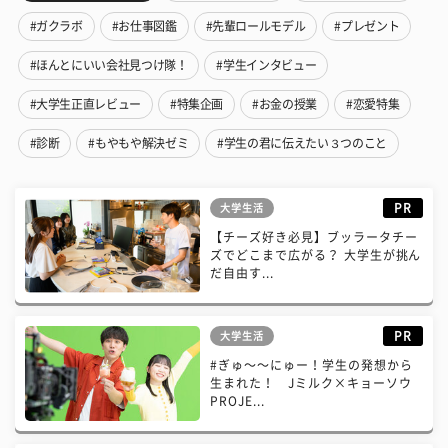
#ガクラボ
#お仕事図鑑
#先輩ロールモデル
#プレゼント
#ほんとにいい会社見つけ隊！
#学生インタビュー
#大学生正直レビュー
#特集企画
#お金の授業
#恋愛特集
#診断
#もやもや解決ゼミ
#学生の君に伝えたい３つのこと
PR
大学生活
【チーズ好き必見】ブッラータチー
ズでどこまで広がる？ 大学生が挑ん
だ自由す...
PR
大学生活
#ぎゅ〜〜にゅー！学生の発想から
生まれた！ Jミルク×キョーソウ
PROJE...