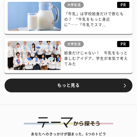
PR
大学生活
「牛乳」は学校給食だけで飲むも
の？ “牛乳をもっと身近
に”――「牛乳でスマ...
PR
大学生活
給食だけじゃない！ 牛乳をもっと
楽しむアイデア、学生が本気で考え
てみた
もっと見る
あなたへのきっかけが詰まった、6つのトビラ