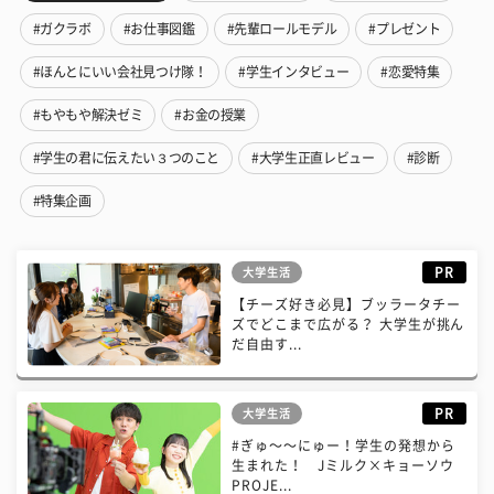
#ガクラボ
#お仕事図鑑
#先輩ロールモデル
#プレゼント
#ほんとにいい会社見つけ隊！
#学生インタビュー
#恋愛特集
#もやもや解決ゼミ
#お金の授業
#学生の君に伝えたい３つのこと
#大学生正直レビュー
#診断
#特集企画
PR
大学生活
【チーズ好き必見】ブッラータチー
ズでどこまで広がる？ 大学生が挑ん
だ自由す...
PR
大学生活
#ぎゅ〜〜にゅー！学生の発想から
生まれた！ Jミルク×キョーソウ
PROJE...