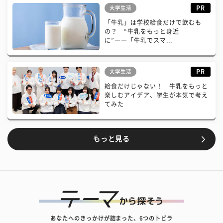
PR
大学生活
「牛乳」は学校給食だけで飲むも
の？ “牛乳をもっと身近
に”――「牛乳でスマ...
PR
大学生活
給食だけじゃない！ 牛乳をもっと
楽しむアイデア、学生が本気で考え
てみた
もっと見る
あなたへのきっかけが詰まった、6つのトビラ