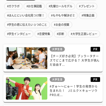
#ガクラボ
#お仕事図鑑
#先輩ロールモデル
#プレゼント
#ほんとにいい会社見つけ隊！
#もやもや解決ゼミ
#特集企画
#学生の君に伝えたい３つのこと
#お金の授業
#学生インタビュー
#恋愛特集
#診断
#大学生正直レビュー
PR
大学生活
【チーズ好き必見】ブッラータチー
ズでどこまで広がる？ 大学生が挑ん
だ自由す...
PR
大学生活
#ぎゅ〜〜にゅー！学生の発想から
生まれた！ Jミルク×キョーソウ
PROJE...