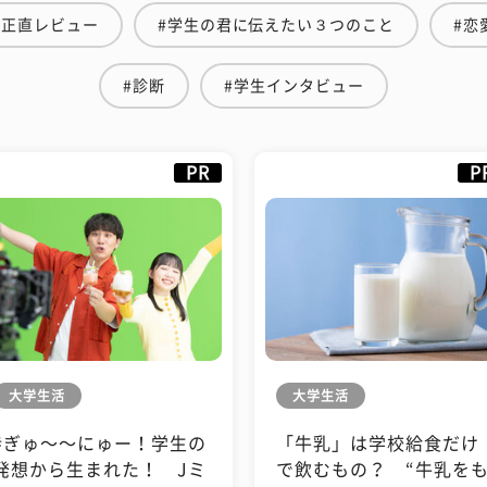
生正直レビュー
#学生の君に伝えたい３つのこと
#恋
#診断
#学生インタビュー
PR
P
大学生活
大学生活
#ぎゅ〜〜にゅー！学生の
「牛乳」は学校給食だけ
発想から生まれた！ Jミ
で飲むもの？ “牛乳を