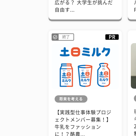
広がる？ 大学生が挑んだ
自由す...
PR
終了
将来を考える
【実践型仕事体験プロジ
ェクトメンバー募集！】
牛乳をファッション
に！？酪農...