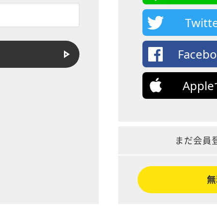
Twi
Face
App
まだ会員
無