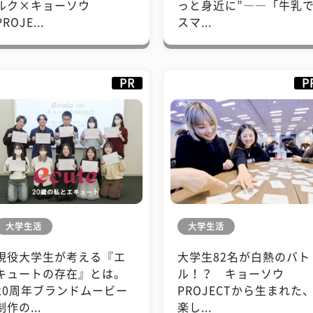
ルク×キョーソウ
っと身近に”――「牛乳
PROJE...
スマ...
PR
P
大学生活
大学生活
現役大学生が考える『エ
大学生82名が白熱のバト
キュートの存在』とは。
ル！？ キョーソウ
20周年ブランドムービー
PROJECTから生まれた
制作の...
楽し...