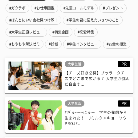
#ガクラボ
#お仕事図鑑
#先輩ロールモデル
#プレゼント
#ほんとにいい会社見つけ隊！
#学生の君に伝えたい３つのこと
#大学生正直レビュー
#特集企画
#恋愛特集
#もやもや解決ゼミ
#診断
#学生インタビュー
#お金の授業
PR
大学生活
【チーズ好き必見】ブッラータチー
ズでどこまで広がる？ 大学生が挑ん
だ自由す...
PR
大学生活
#ぎゅ〜〜にゅー！学生の発想から
生まれた！ Jミルク×キョーソウ
PROJE...