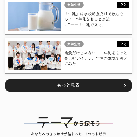
PR
大学生活
「牛乳」は学校給食だけで飲むも
の？ “牛乳をもっと身近
に”――「牛乳でスマ...
PR
大学生活
給食だけじゃない！ 牛乳をもっと
楽しむアイデア、学生が本気で考え
てみた
もっと見る
あなたへのきっかけが詰まった、6つのトビラ