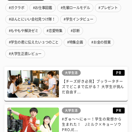
#ガクラボ
#お仕事図鑑
#先輩ロールモデル
#プレゼント
#ほんとにいい会社見つけ隊！
#学生インタビュー
#もやもや解決ゼミ
#恋愛特集
#診断
#学生の君に伝えたい３つのこと
#特集企画
#お金の授業
#大学生正直レビュー
PR
大学生活
【チーズ好き必見】ブッラータチー
ズでどこまで広がる？ 大学生が挑ん
だ自由す...
PR
大学生活
#ぎゅ〜〜にゅー！学生の発想から
生まれた！ Jミルク×キョーソウ
PROJE...