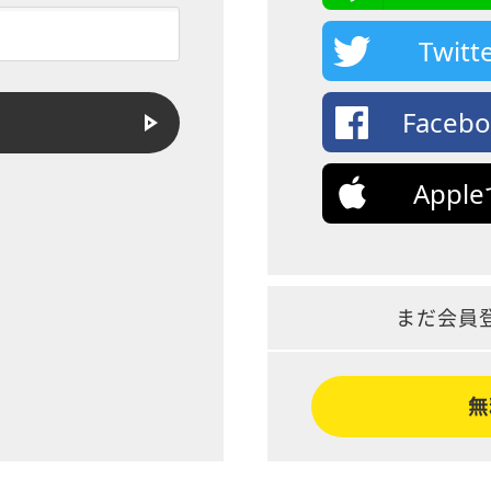
Twi
Face
App
まだ会員
無