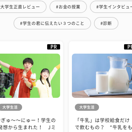
#大学生正直レビュー
#お金の授業
#学生インタビュ
#学生の君に伝えたい３つのこと
#診断
PR
P
大学生活
大学生活
#ぎゅ〜〜にゅー！学生の
「牛乳」は学校給食だけ
発想から生まれた！ Jミ
で飲むもの？ “牛乳を