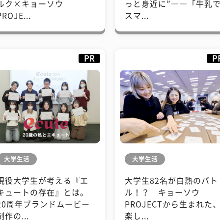
ルク×キョーソウ
っと身近に”――「牛乳
PROJE...
スマ...
PR
P
大学生活
大学生活
現役大学生が考える『エ
大学生82名が白熱のバト
キュートの存在』とは。
ル！？ キョーソウ
20周年ブランドムービー
PROJECTから生まれた
制作の...
楽し...