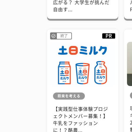
広がる？ 大学生が挑んだ
自由す...
PR
終了
将来を考える
【実践型仕事体験プロジ
ェクトメンバー募集！】
牛乳をファッション
に！？酪農...