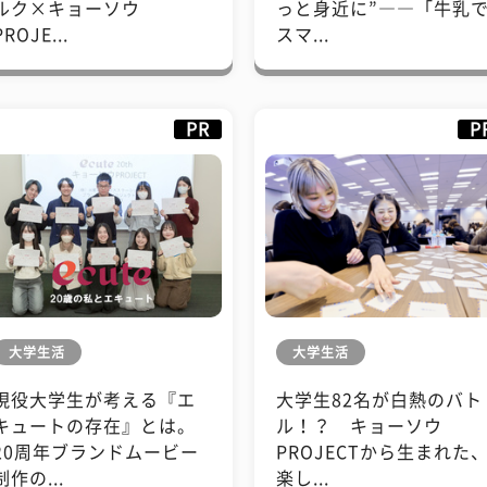
ルク×キョーソウ
っと身近に”――「牛乳
PROJE...
スマ...
PR
P
大学生活
大学生活
現役大学生が考える『エ
大学生82名が白熱のバト
キュートの存在』とは。
ル！？ キョーソウ
20周年ブランドムービー
PROJECTから生まれた
制作の...
楽し...