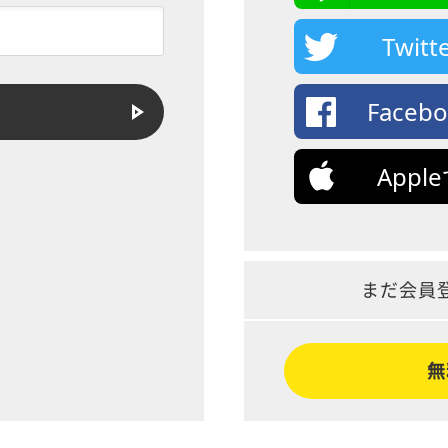
Twi
Face
App
まだ会員
無