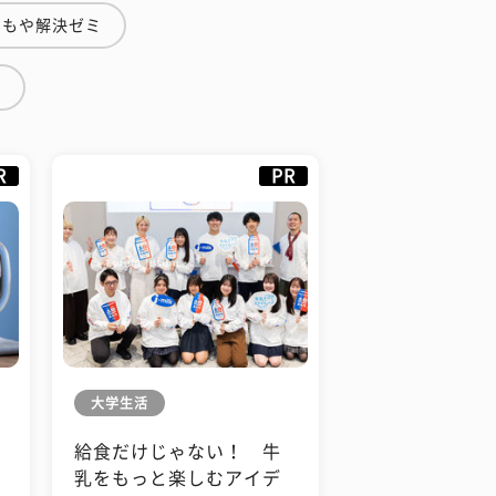
やもや解決ゼミ
断
R
PR
大学生活
給食だけじゃない！ 牛
も
乳をもっと楽しむアイデ