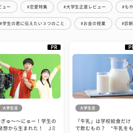
ビュー
#恋愛特集
#大学生正直レビュー
#も
#学生の君に伝えたい３つのこと
#お金の授業
#診
PR
P
大学生活
大学生活
#ぎゅ〜〜にゅー！学生の
「牛乳」は学校給食だけ
発想から生まれた！ Jミ
で飲むもの？ “牛乳を