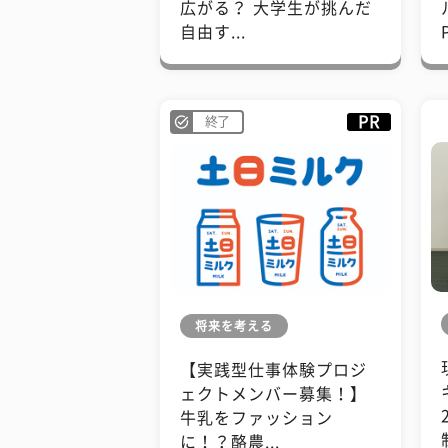
広がる？ 大学生が挑んだ
自由す...
PR
終了
将来を考える
【実践型仕事体験プロジ
ェクトメンバー募集！】
牛乳をファッション
に！？酪農...