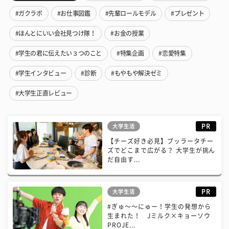
#ガクラボ
#お仕事図鑑
#先輩ロールモデル
#プレゼント
#ほんとにいい会社見つけ隊！
#お金の授業
#学生の君に伝えたい３つのこと
#特集企画
#恋愛特集
#学生インタビュー
#診断
#もやもや解決ゼミ
#大学生正直レビュー
PR
大学生活
【チーズ好き必見】ブッラータチー
ズでどこまで広がる？ 大学生が挑ん
だ自由す...
PR
大学生活
#ぎゅ〜〜にゅー！学生の発想から
生まれた！ Jミルク×キョーソウ
PROJE...