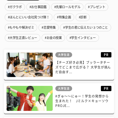
#ガクラボ
#お仕事図鑑
#先輩ロールモデル
#プレゼント
#ほんとにいい会社見つけ隊！
#特集企画
#診断
#もやもや解決ゼミ
#恋愛特集
#学生の君に伝えたい３つのこと
#大学生正直レビュー
#お金の授業
#学生インタビュー
PR
大学生活
【チーズ好き必見】ブッラータチー
ズでどこまで広がる？ 大学生が挑ん
だ自由す...
PR
大学生活
#ぎゅ〜〜にゅー！学生の発想から
生まれた！ Jミルク×キョーソウ
PROJE...