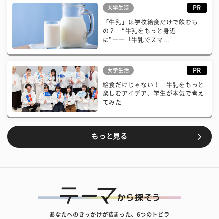
PR
大学生活
「牛乳」は学校給食だけで飲むも
の？ “牛乳をもっと身近
に”――「牛乳でスマ...
PR
大学生活
給食だけじゃない！ 牛乳をもっと
楽しむアイデア、学生が本気で考え
てみた
もっと見る
あなたへのきっかけが詰まった、6つのトビラ