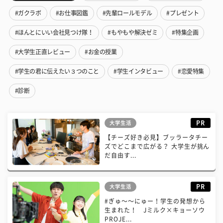
#ガクラボ
#お仕事図鑑
#先輩ロールモデル
#プレゼント
#ほんとにいい会社見つけ隊！
#もやもや解決ゼミ
#特集企画
#大学生正直レビュー
#お金の授業
#学生の君に伝えたい３つのこと
#学生インタビュー
#恋愛特集
#診断
PR
大学生活
【チーズ好き必見】ブッラータチー
ズでどこまで広がる？ 大学生が挑ん
だ自由す...
PR
大学生活
#ぎゅ〜〜にゅー！学生の発想から
生まれた！ Jミルク×キョーソウ
PROJE...