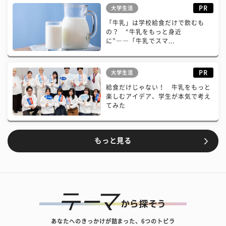
PR
大学生活
「牛乳」は学校給食だけで飲むも
の？ “牛乳をもっと身近
に”――「牛乳でスマ...
PR
大学生活
給食だけじゃない！ 牛乳をもっと
楽しむアイデア、学生が本気で考え
てみた
もっと見る
あなたへのきっかけが詰まった、6つのトビラ