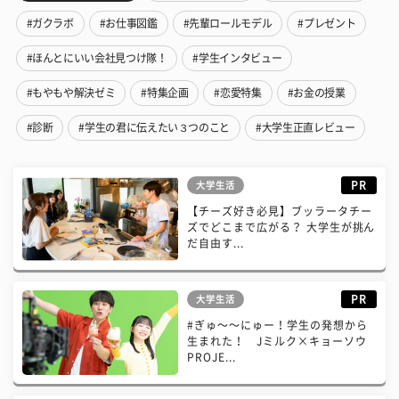
#ガクラボ
#お仕事図鑑
#先輩ロールモデル
#プレゼント
#ほんとにいい会社見つけ隊！
#学生インタビュー
#もやもや解決ゼミ
#特集企画
#恋愛特集
#お金の授業
#診断
#学生の君に伝えたい３つのこと
#大学生正直レビュー
PR
大学生活
【チーズ好き必見】ブッラータチー
ズでどこまで広がる？ 大学生が挑ん
だ自由す...
PR
大学生活
#ぎゅ〜〜にゅー！学生の発想から
生まれた！ Jミルク×キョーソウ
PROJE...