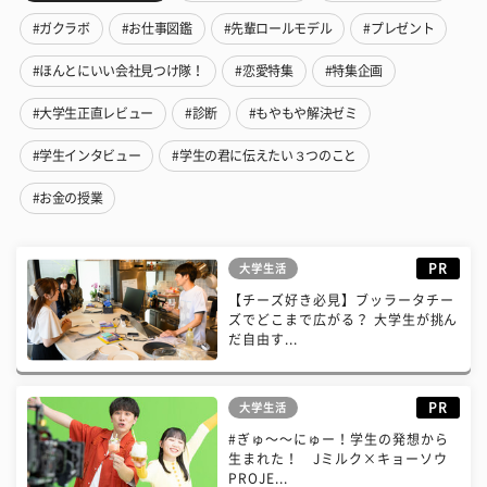
#ガクラボ
#お仕事図鑑
#先輩ロールモデル
#プレゼント
#ほんとにいい会社見つけ隊！
#恋愛特集
#特集企画
#大学生正直レビュー
#診断
#もやもや解決ゼミ
#学生インタビュー
#学生の君に伝えたい３つのこと
#お金の授業
PR
大学生活
【チーズ好き必見】ブッラータチー
ズでどこまで広がる？ 大学生が挑ん
だ自由す...
PR
大学生活
#ぎゅ〜〜にゅー！学生の発想から
生まれた！ Jミルク×キョーソウ
PROJE...